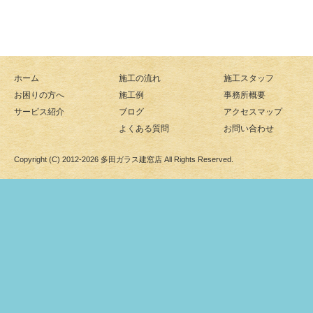
ホーム
施工の流れ
施工スタッフ
お困りの方へ
施工例
事務所概要
サービス紹介
ブログ
アクセスマップ
よくある質問
お問い合わせ
Copyright (C) 2012-2026
多田ガラス建窓店
All Rights Reserved.