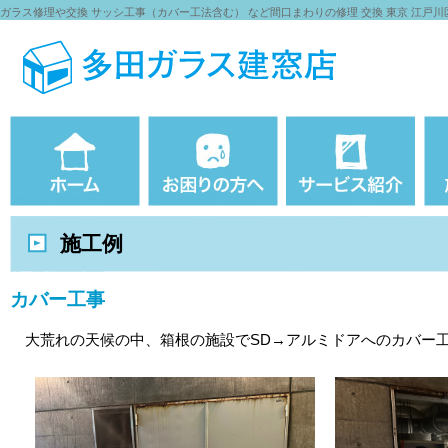
ガラス修理や交換 サッシ工事（カバー工法含む） など間口まわりの修理 交換 東京 江戸川
施工例
カバー工事
大荒れの天候の中、箱根の施設でSD→アルミドアへのカバー