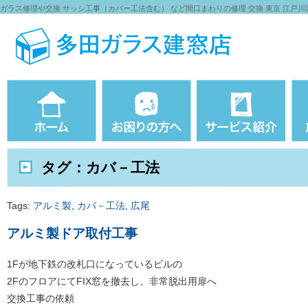
ガラス修理や交換 サッシ工事（カバー工法含む） など間口まわりの修理 交換 東京 江戸川
タグ：カバ－工法
Tags:
アルミ製
,
カバ－工法
,
広尾
アルミ製ドア取付工事
1Fが地下鉄の改札口になっているビルの
2FのフロアにてFIX窓を撤去し、非常脱出用扉へ
交換工事の依頼