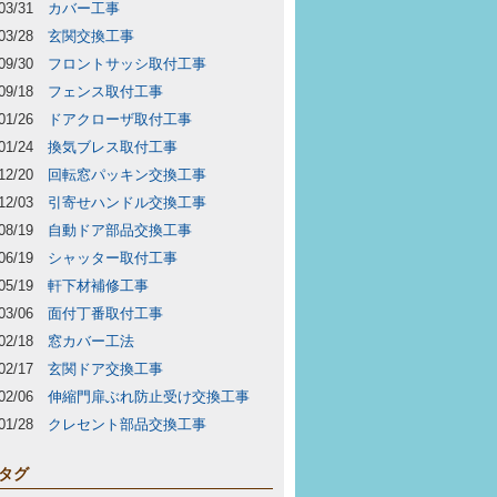
03/31
カバー工事
03/28
玄関交換工事
09/30
フロントサッシ取付工事
09/18
フェンス取付工事
01/26
ドアクローザ取付工事
01/24
換気ブレス取付工事
12/20
回転窓パッキン交換工事
12/03
引寄せハンドル交換工事
08/19
自動ドア部品交換工事
06/19
シャッター取付工事
05/19
軒下材補修工事
03/06
面付丁番取付工事
02/18
窓カバー工法
02/17
玄関ドア交換工事
02/06
伸縮門扉ぶれ防止受け交換工事
01/28
クレセント部品交換工事
タグ