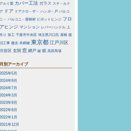
カバー工法
ガラス
アルミ製
スチ－ルド
ドア
ア
ドアクロ－ザ－
ハンガ－戸
バルコ
フロ
ニ－
バルコニ－屋根材
ピポットヒンジ
アヒンジ
マンション
レバーハンドル
上
吊り
加工
千葉市中央区
埼玉県川口氏
屋根
復
東京都
江戸川区
旧工事
撤去
本締鍵
窓
渋谷区
玄関
網戸
鏡
鍵
高田馬場
月別アーカイブ
2025年5月
2024年9月
2024年7月
2024年3月
2023年9月
2022年9月
2022年1月
2021年12月