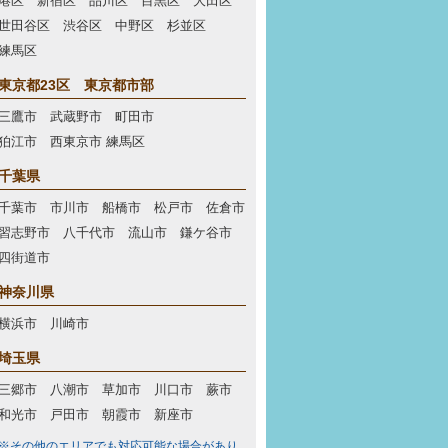
港区 新宿区 品川区 目黒区 大田区
世田谷区 渋谷区 中野区 杉並区
練馬区
東京都23区 東京都市部
三鷹市 武蔵野市 町田市
狛江市 西東京市 練馬区
千葉県
千葉市 市川市 船橋市 松戸市 佐倉市
習志野市 八千代市 流山市 鎌ケ谷市
四街道市
神奈川県
横浜市 川崎市
埼玉県
三郷市 八潮市 草加市 川口市 蕨市
和光市 戸田市 朝霞市 新座市
※その他のエリアでも対応可能な場合があり