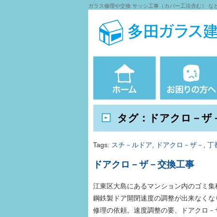
ガラス修理や交換 サッシ工事（カバー工法含む） など
タグ：ドアクロ－ザ
Tags:
スチ－ルドア
,
ドアクロ－ザ－
,
丁
ドアクロ－ザ－交換工事
江東区大島にあるマンション内のゴミ集
鋼鉄製ドア開閉速度の調整が出来なくな
修理の依頼。速度調整の要、ドアクロ－