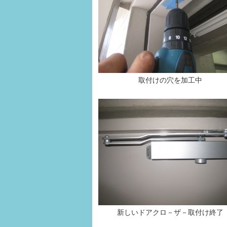
取付けの穴を加工中
新しいドアクロ－ザ－取付け終了