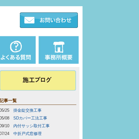
記事一覧
05/25
掛金錠交換工事
05/08
SDカバー工法工事
09/10
内付サッシ取付工事
07/24
中折戸式窓修理