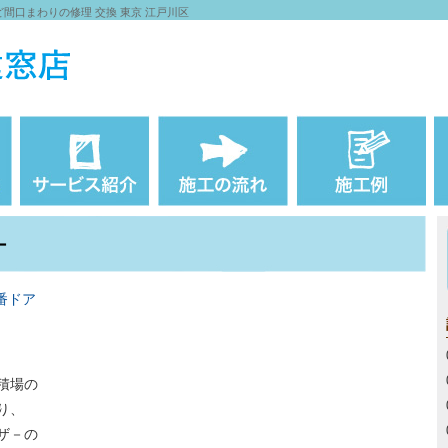
間口まわりの修理 交換 東京 江戸川区
－
番ドア
積場の
り、
ザ－の